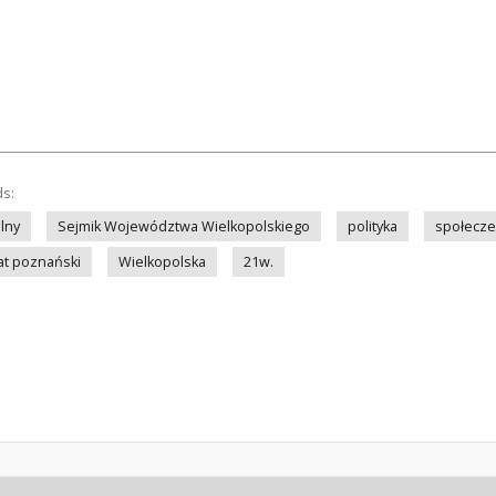
ds:
lny
Sejmik Województwa Wielkopolskiego
polityka
społecz
at poznański
Wielkopolska
21w.