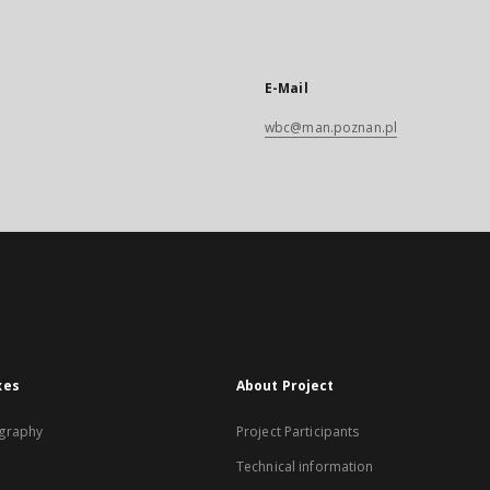
E-Mail
wbc@man.poznan.pl
xes
About Project
graphy
Project Participants
Technical information