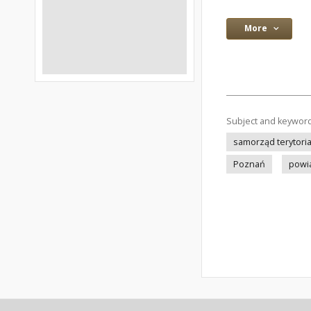
More
Subject and keywor
samorząd terytoria
Poznań
powi