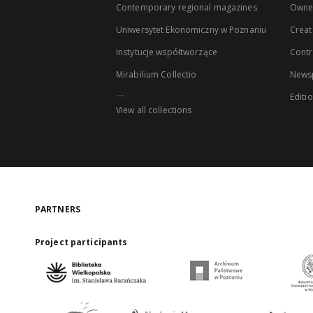
Contemporary regional magazines
Owne
Uniwersytet Ekonomiczny w Poznaniu
Creat
Instytucje współtworzące
Contr
Mirabilium Collectio
Newsp
...
Editi
View all collections
PARTNERS
Project participants