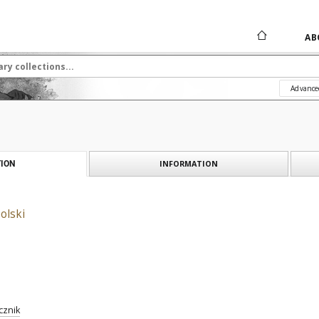
AB
Advance
INFORMATION
ION
olski
cznik