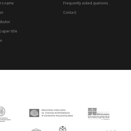
rs name
Frequently asked quetions
or
Contact
ibutor
aper title
on