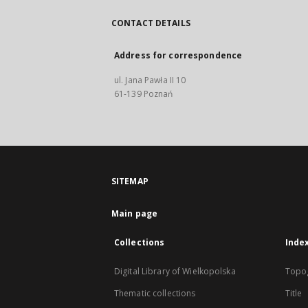
CONTACT DETAILS
Address for correspondence
ul. Jana Pawła II 10
61-139 Poznań
SITEMAP
Main page
Collections
Inde
Digital Library of Wielkopolska
Topo
Thematic collections
Title