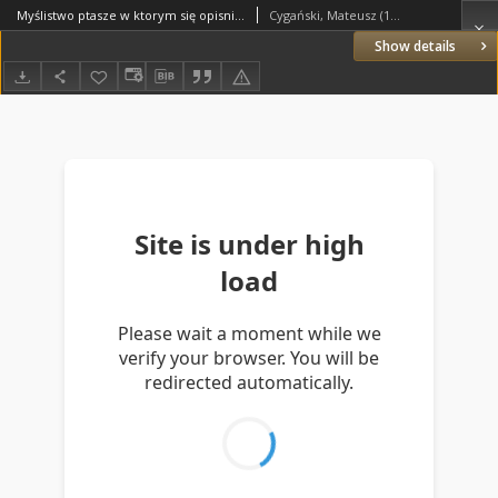
Myślistwo ptasze w ktorym się opisnie, sposob dostawania wszelakiego ptaka. Ktemu przydane iest opisanie narodw ptaszych, y iakiego ktory piora.
Cygański, Mateusz (1535–1611)
Show details