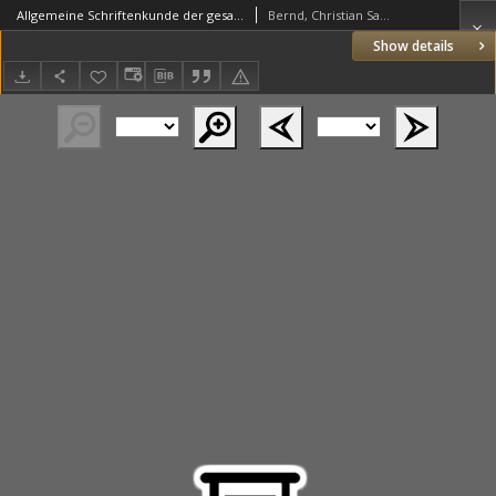
Allgemeine Schriftenkunde der gesammten Wappenwissenschaft, mit beurtheilenden, und andern zur Bücher- und Gelehrtengeschichte gehörenden Bemerkungen und Nachweisungen. T.2
Bernd, Christian Samuel Theodor (1775–1854)
Show details