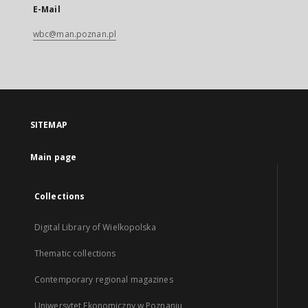
E-Mail
wbc@man.poznan.pl
SITEMAP
Main page
Collections
Digital Library of Wielkopolska
Thematic collections
Contemporary regional magazines
Uniwersytet Ekonomiczny w Poznaniu