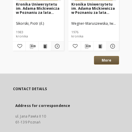
Kronika Uniwersytetu
Kronika Uniwersytetu
Z 
im. Adama Mickiewicza
im. Adama Mickiewicza
pr
w Poznaniu za lata
w Poznaniu za lata
Un
akademickie 1978/79 -
akademickie 1972/73 -
Po
1980/81 za Rektoratu
1974/75 za Rektoratu
Sikorski, Piotr (il.)
Wegner-Maruszewska, Iwona (red.)
Wo
Prof. Dra Habil. Benona
Prof. Dra Habil. Benona
Miśkiewicza
Miśkiewicza
1983
1976
194
kronika
kronika
odb
More
CONTACT DETAILS
Address for correspondence
ul. Jana Pawła II 10
61-139 Poznań