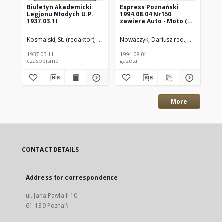
Biuletyn Akademicki
Express Poznański
Ex
Legjonu Młodych U.P.
1994.08.04 Nr150
19
1937.03.11
zawiera Auto - Moto (nr
za
161)
do
Ex
Kosmalski, St. (redaktor)
Oddział Uniwersytetu Poznańskiego (Legion 
Nowaczyk, Dariusz red.
Kisielewski
Now
1937.03.11
1994.08.04
199
czasopismo
gazeta
gaz
More
CONTACT DETAILS
Address for correspondence
ul. Jana Pawła II 10
61-139 Poznań