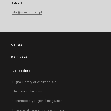
E-Mail
wbc@man.poznan.pl
SITEMAP
Main page
Collections
Digital Library of Wielkopolska
Thematic collections
Contemporary regional magazines
Uniwersytet Ekonomiczny w Poznaniu