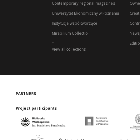
Contemporary regional magazines
Owne
Uniwersytet Ekonomiczny w Poznaniu
Creat
Instytucje współtworzące
Contr
Mirabilium Collectio
Newsp
...
Editi
View all collections
PARTNERS
Project participants