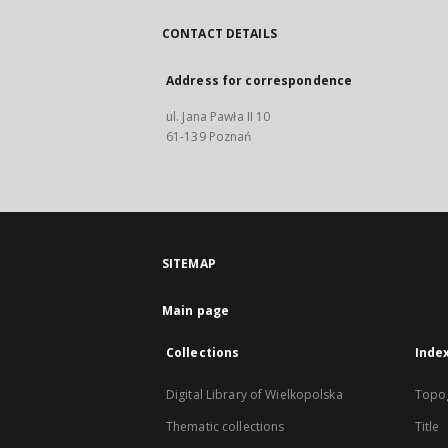
CONTACT DETAILS
Address for correspondence
ul. Jana Pawła II 10
61-139 Poznań
SITEMAP
Main page
Collections
Inde
Digital Library of Wielkopolska
Topo
Thematic collections
Title