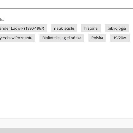
ds:
ander Ludwik (1890-1967)
nauki ścisłe
historia
bibliologia
sytecka w Poznaniu
Biblioteka Jagiellońska
Polska
19/20w.