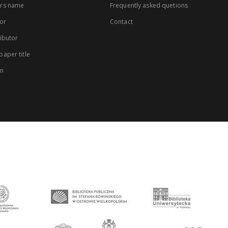
rs name
Frequently asked quetions
or
Contact
ibutor
aper title
on