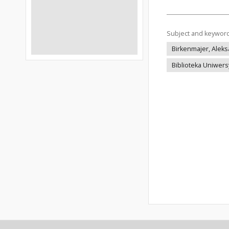
Subject and keywor
Birkenmajer, Aleks
Biblioteka Uniwer