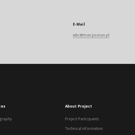
E-Mail
wbc@man.poznan.pl
xes
About Project
graphy
Project Participants
Technical information