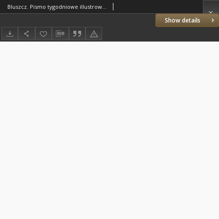
Bluszcz. Pismo tygodniowe illustrowane dla kobiet. 1882.07.21 (08.02) R.17 nr31
Show details