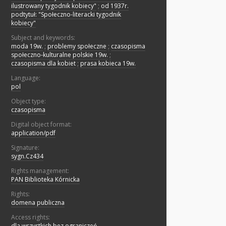
ilustrowany tygodnik kobiecy"
;
od 1937r.
podtytuł: "Społeczno-literacki tygodnik
kobiecy"
Subject and keywords:
moda 19w.
;
problemy społeczne
;
czasopisma
społeczno-kulturalne polskie 19w.
;
czasopisma dla kobiet
;
prasa kobieca 19w.
Language:
pol
Object type:
czasopisma
Digital object format:
application/pdf
Signature:
sygn.Cz434
Rights management:
PAN Biblioteka Kórnicka
Rights:
domena publiczna
Access rights:
dla wszystkich bez ograniczeń