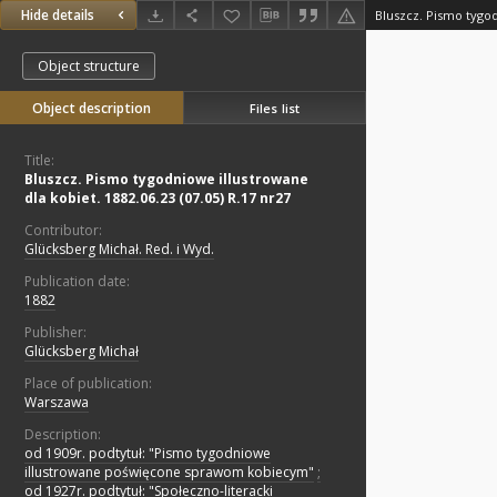
Hide details
Object structure
Object description
Files list
Title:
Bluszcz. Pismo tygodniowe illustrowane
dla kobiet. 1882.06.23 (07.05) R.17 nr27
Contributor:
Glücksberg Michał. Red. i Wyd.
Publication date:
1882
Publisher:
Glücksberg Michał
Place of publication:
Warszawa
Description:
od 1909r. podtytuł: "Pismo tygodniowe
illustrowane poświęcone sprawom kobiecym"
;
od 1927r. podtytuł: "Społeczno-literacki