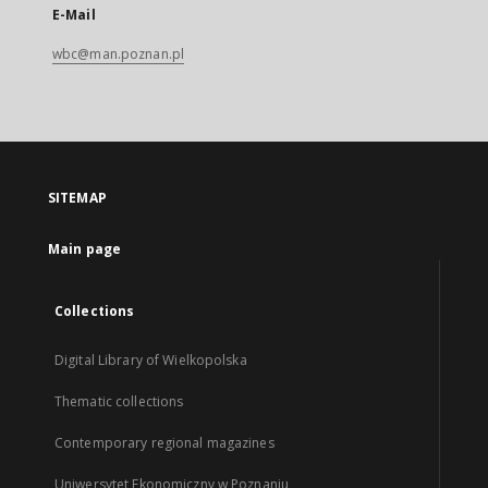
E-Mail
wbc@man.poznan.pl
SITEMAP
Main page
Collections
Digital Library of Wielkopolska
Thematic collections
Contemporary regional magazines
Uniwersytet Ekonomiczny w Poznaniu