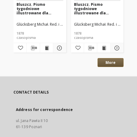
Bluszcz. Pismo
Bluszcz. Pismo
Bl
tygodniowe
tygodniowe
ty
illustrowane dla
illustrowane dla
il
kobiet. 1878.09.06 (18)
kobiet. 1878.08.30
kob
R.13 nr38
(09.11) R.13 nr37
(09
Glücksberg Michał. Red. i Wyd.
Glücksberg Michał. Red. i Wyd.
Glü
1878
1878
187
czasopisma
czasopisma
cza
More
CONTACT DETAILS
Address for correspondence
ul. Jana Pawła II 10
61-139 Poznań