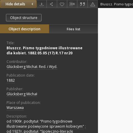
Hide details
Object structure
Object description
Files list
Title:
Bluszcz. Pismo tygodniowe illustrowane
dla kobiet. 1882.05.05 (17) R.17 nr20
Contributor:
Glücksberg Michał. Red. i Wyd.
Publication date:
1882
Publisher:
Glücksberg Michał
Place of publication:
Warszawa
Description:
od 1909r. podtytuł: "Pismo tygodniowe
illustrowane poświęcone sprawom kobiecym"
;
od 1927r. podtytuł: "Społeczno-literacki