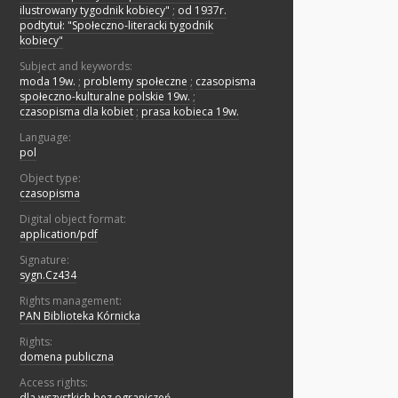
ilustrowany tygodnik kobiecy"
;
od 1937r.
podtytuł: "Społeczno-literacki tygodnik
kobiecy"
Subject and keywords:
moda 19w.
;
problemy społeczne
;
czasopisma
społeczno-kulturalne polskie 19w.
;
czasopisma dla kobiet
;
prasa kobieca 19w.
Language:
pol
Object type:
czasopisma
Digital object format:
application/pdf
Signature:
sygn.Cz434
Rights management:
PAN Biblioteka Kórnicka
Rights:
domena publiczna
Access rights:
dla wszystkich bez ograniczeń