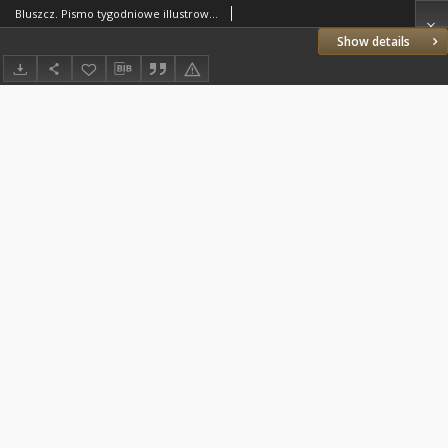
Bluszcz. Pismo tygodniowe illustrowane dla kobiet. 1882.04.14 (26) R.17 nr17
Show details