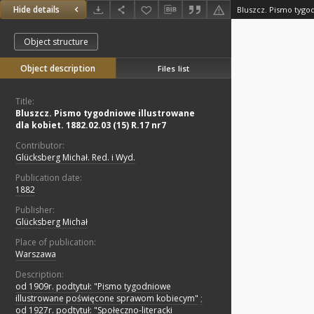
Hide details
Object structure
Object description
Files list
Title:
Bluszcz. Pismo tygodniowe illustrowane
dla kobiet. 1882.02.03 (15) R.17 nr7
Contributor:
Glücksberg Michał. Red. i Wyd.
Publication date:
1882
Publisher:
Glücksberg Michał
Place of publication:
Warszawa
Description:
od 1909r. podtytuł: "Pismo tygodniowe
illustrowane poświęcone sprawom kobiecym"
;
od 1927r. podtytuł: "Społeczno-literacki