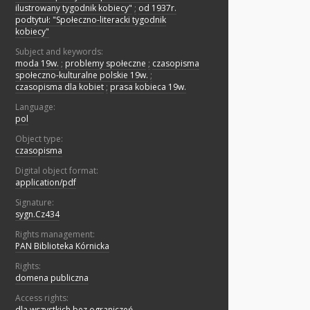
ilustrowany tygodnik kobiecy"
;
od 1937r.
podtytuł: "Społeczno-literacki tygodnik
kobiecy"
Subject and keywords:
moda 19w.
;
problemy społeczne
;
czasopisma
społeczno-kulturalne polskie 19w.
;
czasopisma dla kobiet
;
prasa kobieca 19w.
Language:
pol
Object type:
czasopisma
Digital object format:
application/pdf
Signature:
sygn.Cz434
Rights management:
PAN Biblioteka Kórnicka
Rights:
domena publiczna
Access rights:
dla wszystkich bez ograniczeń