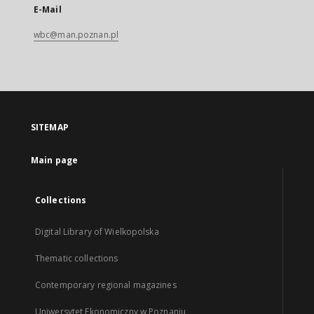
E-Mail
wbc@man.poznan.pl
SITEMAP
Main page
Collections
Digital Library of Wielkopolska
Thematic collections
Contemporary regional magazines
Uniwersytet Ekonomiczny w Poznaniu