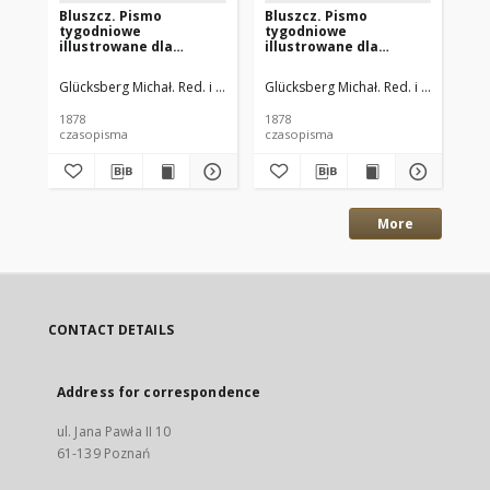
Bluszcz. Pismo
Bluszcz. Pismo
Bl
tygodniowe
tygodniowe
ty
illustrowane dla
illustrowane dla
il
kobiet. 1878.09.06 (18)
kobiet. 1878.08.30
kob
R.13 nr38
(09.11) R.13 nr37
(09
Glücksberg Michał. Red. i Wyd.
Glücksberg Michał. Red. i Wyd.
Glü
1878
1878
187
czasopisma
czasopisma
cza
More
CONTACT DETAILS
Address for correspondence
ul. Jana Pawła II 10
61-139 Poznań