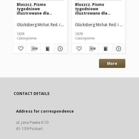
Bluszcz. Pismo
Bluszcz. Pismo
Bl
tygodniowe
tygodniowe
ty
illustrowane dla
illustrowane dla
il
kobiet. 1878.09.06 (18)
kobiet. 1878.08.30
kob
R.13 nr38
(09.11) R.13 nr37
R.1
Glücksberg Michał. Red. i Wyd.
Glücksberg Michał. Red. i Wyd.
Glü
1878
1878
187
czasopisma
czasopisma
cza
More
CONTACT DETAILS
Address for correspondence
ul. Jana Pawła II 10
61-139 Poznań