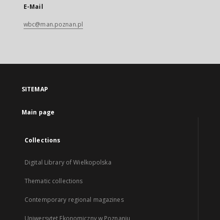
E-Mail
wbc@man.poznan.pl
SITEMAP
Main page
Collections
Digital Library of Wielkopolska
Thematic collections
Contemporary regional magazines
Uniwersytet Ekonomiczny w Poznaniu