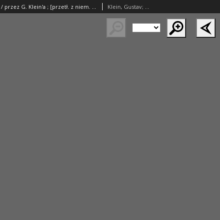
Tryper u kobiet / przez G. Klein'a ; [przetł. z niem. M. Zweigbaum].
Klein, Gustav; Zwejgbaum, Maksymilian Marek (1854–1942)