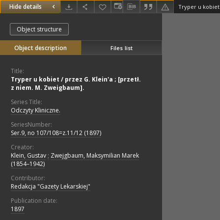
Hide details
Object structure
Object description
Files list
Title:
Tryper u kobiet / przez G. Klein'a ; [przetł.
z niem. M. Zweigbaum].
Series Title:
Odczyty Kliniczne.
SeriesNumber:
Ser.9, no 107/108=z.11/12 (1897)
Creator:
Klein, Gustav
;
Zwejgbaum, Maksymilian Marek
(1854–1942)
Contributor:
Redakcja "Gazety Lekarskiej"
Publication date:
1897