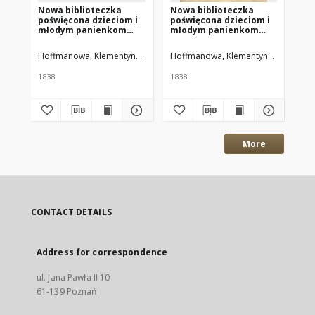
Nowa biblioteczka
Nowa biblioteczka
Pa
poświęcona dzieciom i
poświęcona dzieciom i
Ksi
młodym panienkom
młodym panienkom
przez Autorkę Pamiątki
przez Autorkę Pamiątki
po dobréy matce. Tom
po dobréy matce. Tom
Hoffmanowa, Klementyna (1798–1845)
Hoffmanowa, Klementyna (1798–184
De 
pierwszy. Historya
drugi. Powiastki,
święta.
Powieści i Komedyyki
1838
1838
189
moralne
op
More
CONTACT DETAILS
Address for correspondence
ul. Jana Pawła II 10
61-139 Poznań