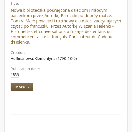
Title:
Nowa biblioteczka poświęcona dzieciom i młodym
panienkom przez Autorkę Pamiątki po dobréy matce.
Tom V. Małe powieści i rozmowy dla dzieci zaczynających
czytać po francuzku. Przez Autorkę Wiązania Helenki =
Historiettes et conversations a l'usage des enfans qui
commencent a lire le français. Par l'auteur du Cadeau
d'Helenka.
Creator:
Hoffmanowa, Klementyna (1798–1845)
Publication date:
1839
More