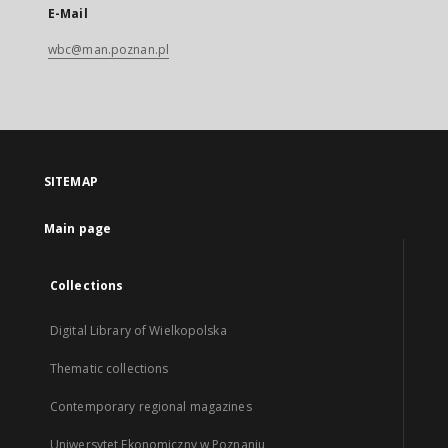
E-Mail
wbc@man.poznan.pl
SITEMAP
Main page
Collections
Digital Library of Wielkopolska
Thematic collections
Contemporary regional magazines
Uniwersytet Ekonomiczny w Poznaniu