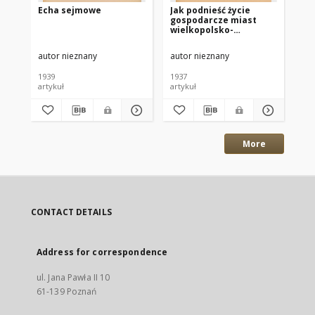
Echa sejmowe
Jak podnieść życie
Sp
gospodarcze miast
Zj
wielkopolsko-
Min
pomorskich?
16
sp
autor nieznany
autor nieznany
-
mi
1939
1937
191
artykuł
artykuł
ksi
More
CONTACT DETAILS
Address for correspondence
ul. Jana Pawła II 10
61-139 Poznań