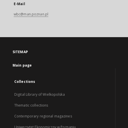
E-Mail
wbc@man.poznan.pl
SITEMAP
Main page
Collections
Digital Library of Wielkopolska
Thematic collections
Contemporary regional magazines
Uniwersytet Ekonomiczny w Poznaniu