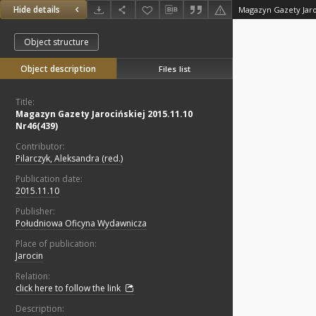
Hide details
Magazyn Gazety Jaroc
Object structure
Object description
Files list
Title:
Magazyn Gazety Jarocińskiej 2015.11.10
Nr46(439)
Contributor:
Pilarczyk, Aleksandra (red.)
Publication date:
2015.11.10
Publisher:
Południowa Oficyna Wydawnicza
Place of publication:
Jarocin
Relation:
click here to follow the link
Description: