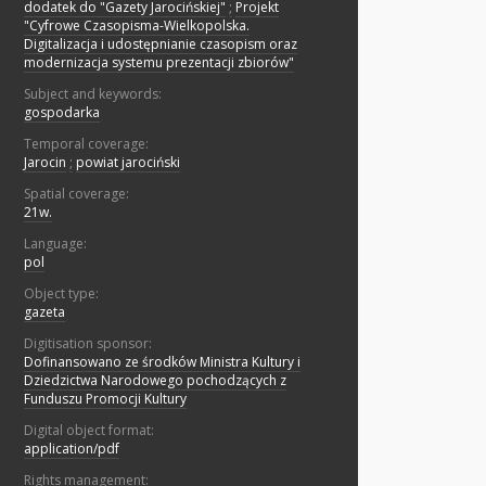
dodatek do "Gazety Jarocińskiej"
;
Projekt
"Cyfrowe Czasopisma-Wielkopolska.
Digitalizacja i udostępnianie czasopism oraz
modernizacja systemu prezentacji zbiorów"
Subject and keywords:
gospodarka
Temporal coverage:
Jarocin
;
powiat jarociński
Spatial coverage:
21w.
Language:
pol
Object type:
gazeta
Digitisation sponsor:
Dofinansowano ze środków Ministra Kultury i
Dziedzictwa Narodowego pochodzących z
Funduszu Promocji Kultury
Digital object format:
application/pdf
Rights management: