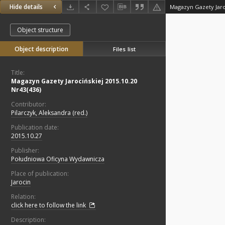
Hide details
Magazyn Gazety Jaroc
Object structure
Object description
Files list
Title:
Magazyn Gazety Jarocińskiej 2015.10.20
Nr43(436)
Contributor:
Pilarczyk, Aleksandra (red.)
Publication date:
2015.10.27
Publisher:
Południowa Oficyna Wydawnicza
Place of publication:
Jarocin
Relation:
click here to follow the link
Description: