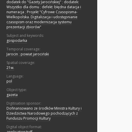
dodatek do "Gazety Jarocińskiej"
;
dodatek:
Wszystko dla domu
;
defekt: błędna datacja i
numeracja
;
Projekt "Cyfrowe Czasopisma-
Wielkopolska. Digitalizacja i udostępnianie
czasopism oraz modernizacja systemu
prezentacji zbiorów"
Subject and keywords:
gospodarka
Temporal coverage:
Jarocin
;
powiat jarociński
Spatial coverage:
21w.
Language:
pol
Object type:
gazeta
Digitisation sponsor:
Dofinansowano ze środków Ministra Kultury i
Dziedzictwa Narodowego pochodzących z
Funduszu Promocji Kultury
Digital object format:
application/pdf