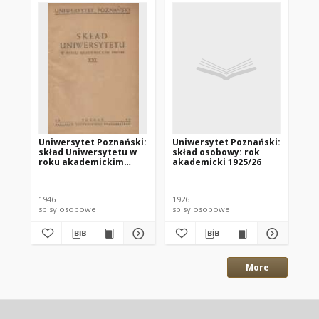
Uniwersytet Poznański:
Uniwersytet Poznański:
Un
skład Uniwersytetu w
skład osobowy: rok
sk
roku akademickim
akademicki 1925/26
ro
1945/46; Skład
194
Uniwersytetu według
XII
stanu z dnia 1 kwietnia
se
1946
1926
195
1946 T.22
ak
spisy osobowe
spisy osobowe
spi
More