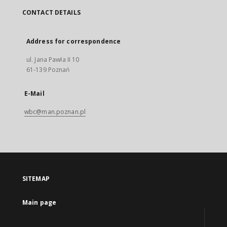
CONTACT DETAILS
Address for correspondence
ul. Jana Pawła II 10
61-139 Poznań
E-Mail
wbc@man.poznan.pl
SITEMAP
Main page