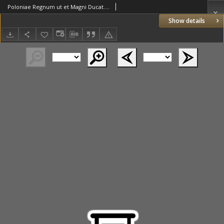
Poloniae Regnum ut et Magni Ducat. Lithuaniae Accuratis s. Delin. opera et studio. M. Seutteri [...]. , Tob. Conr. Lotter sculpsit.
Show details