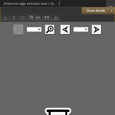
[Północne regle od Kuźnic wraz z Suchym Borem po Dolinę Kościeliską oraz Dolina Cicha. Zaznaczono tylko tereny gospodarczo użyteczne.]
Show details