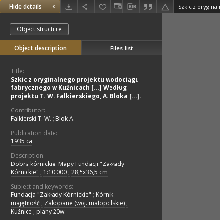
Hide details
Object structure
Object description
Files list
Title:
Szkic z oryginalnego projektu wodociągu
fabrycznego w Kuźnicach [...] Według
projektu T. W. Falkierskiego, A. Bloka [...].
Contributor:
Falkierski T. W.
;
Blok A.
Publication date:
1935 ca
Description:
Dobra kórnickie. Mapy Fundacji "Zakłady
Kórnickie"
;
1:10 000
;
28,5x36,5 cm
Subject and keywords:
Fundacja "Zakłady Kórnickie"
;
Kórnik
majętność
;
Zakopane (woj. małopolskie)
;
Kuźnice
;
plany 20w.