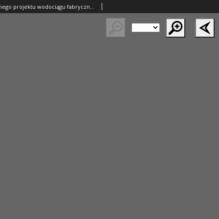
Szkic z oryginalnego projektu wodociągu fabrycznego w Kuźnicach [...] Według projektu T. W. Falkierskiego, A. Bloka [...].