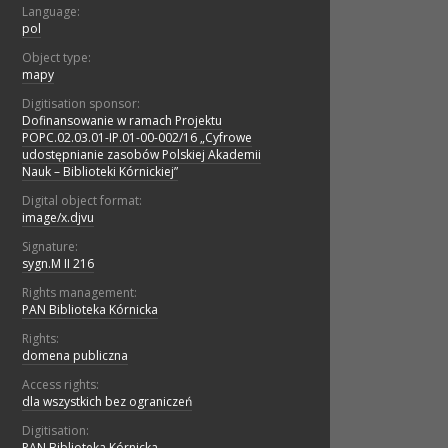
Language:
pol
Object type:
mapy
Digitisation sponsor:
Dofinansowanie w ramach Projektu
POPC.02.03.01-IP.01-00-002/16 „Cyfrowe
udostępnianie zasobów Polskiej Akademii
Nauk – Biblioteki Kórnickiej”
Digital object format:
image/x.djvu
Signature:
sygn.M II 216
Rights management:
PAN Biblioteka Kórnicka
Rights:
domena publiczna
Access rights:
dla wszystkich bez ograniczeń
Digitisation:
PAN Biblioteka Kórnicka