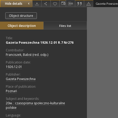
Hide details
Gazeta Powszec
Object structure
Object description
Files list
Title:
Gazeta Powszechna 1926.12.01 R.7 Nr276
Contributor:
Franciszek, Babst (red. odp.)
Publication date:
1926.12.01
Publisher:
Gazeta Powszechna
Place of publication:
Poznań
Subject and keywords:
20w.
;
czasopisma społeczno-kulturalne
polskie
Language: