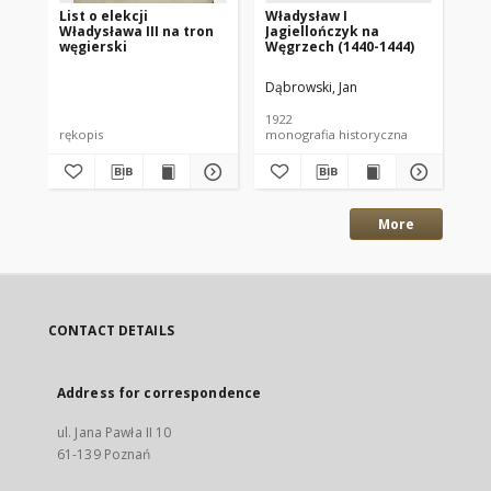
List o elekcji
Władysław I
Pog
Władysława III na tron
Jagiellończyk na
Ep
węgierski
Węgrzech (1440-1444)
co
Jer
Le
Dąbrowski, Jan
1922
rękopis
monografia historyczna
ręk
More
CONTACT DETAILS
Address for correspondence
ul. Jana Pawła II 10
61-139 Poznań