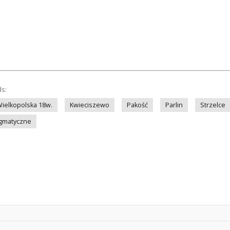
ds:
ielkopolska 18w.
Kwieciszewo
Pakość
Parlin
Strzelce
agmatyczne