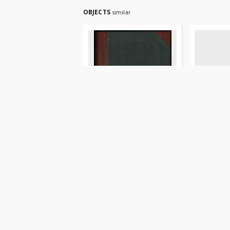
OBJECTS
similar
Odpisy z różnych akt i
Biskupin i
ksiąg dotyczące transakcji
majątkowych, głównie w
Wielkopolsce (XV-XVIII w.)
Żurek Jan
18w.
1935
rękopisy
monografie