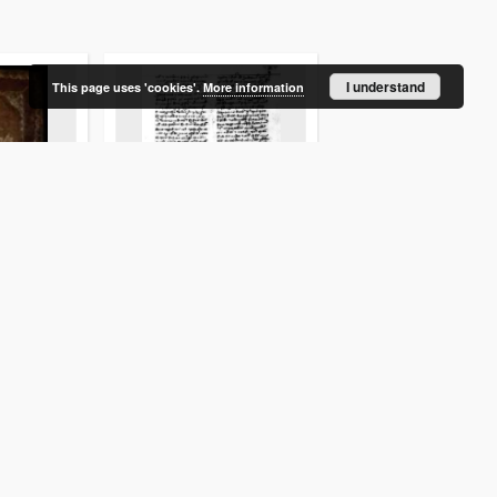
I understand
This page uses 'cookies'.
More information
sejmiku
Ius Saxonicum
Miscellanea Piastoru
ktach
Jagellonorum [1235-1
ańskich
15w.?
18w.
rękopisy
rękopisy
More