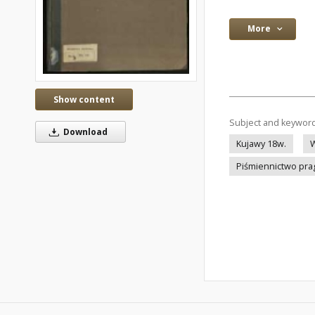
More
Show content
Subject and keywor
Download
Kujawy 18w.
W
Piśmiennictwo pr