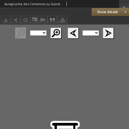
Aussprüche des Comenius zu Gunsten des Handfertigkeits-Unterrichtes aus Anlass der 300j. Comenius-Feier
Show details