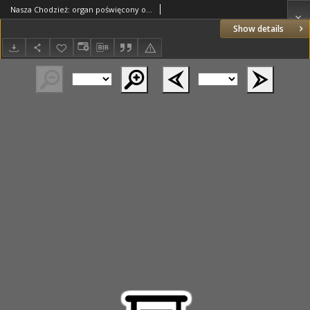
Nasza Chodzież: organ poświęcony obronie interesów narodowych na zachodnich ziemiach Polski 1935.11.22 R.6 Nr270
Show details