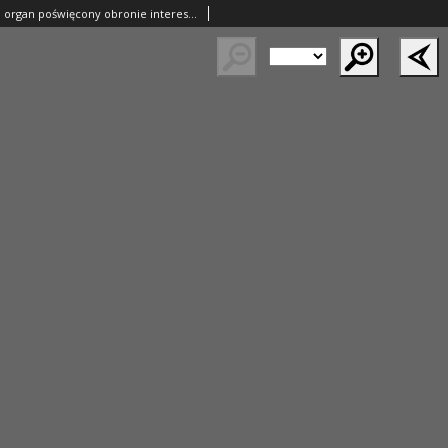
Nasza Chodzież: organ poświęcony obronie interesów narodowych na zachodnich ziemiach Polski 1935.11.03 R.6 Nr254