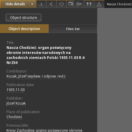
Hide details
Object structure
Object description
Files list
Title:
Nasza Chodzież: organ poświęcony
obronie interesów narodowych na
zachodnich ziemiach Polski 1935.11.03 R.6
Nr254
Contributor:
Kozak, Józef (wydaw. i odpow. red.)
Publication date:
1935.11.03
Publisher:
Józef Kozak
Place of publication:
Chodzież
Previous title:
Kresy Zachodnie: pismo poświęcone obronie