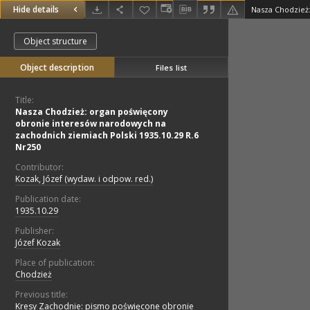
Hide details
Object structure
Object description
Files list
Title:
Nasza Chodzież: organ poświęcony
obronie interesów narodowych na
zachodnich ziemiach Polski 1935.10.29 R.6
Nr250
Contributor:
Kozak, Józef (wydaw. i odpow. red.)
Publication date:
1935.10.29
Publisher:
Józef Kozak
Place of publication:
Chodzież
Previous title:
Kresy Zachodnie: pismo poświęcone obronie