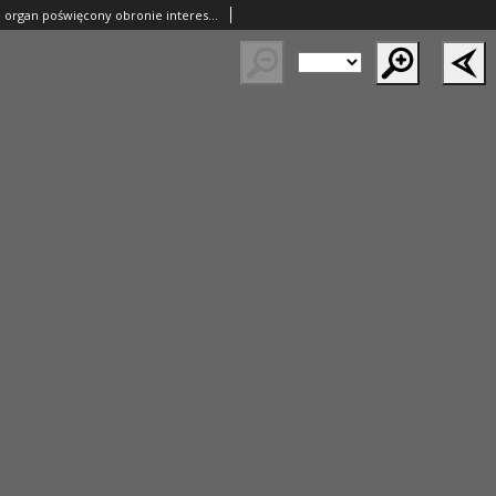
Nasza Chodzież: organ poświęcony obronie interesów narodowych na zachodnich ziemiach Polski 1935.10.29 R.6 Nr250