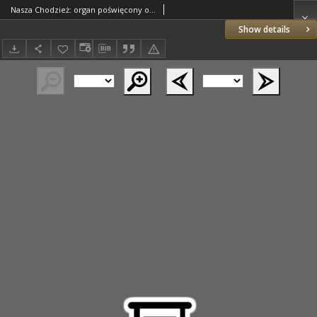
Nasza Chodzież: organ poświęcony obronie interesów narodowych na zachodnich ziemiach Polski 1935.10.05 R.6 Nr230
Show details