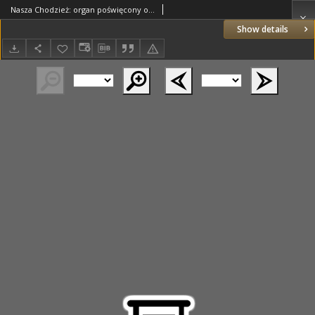
Nasza Chodzież: organ poświęcony obronie interesów narodowych na zachodnich ziemiach Polski 1935.09.06 R.6 Nr205
Show details