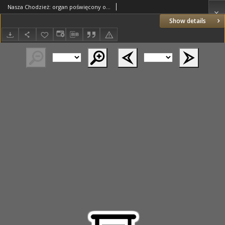
Nasza Chodzież: organ poświęcony obronie interesów narodowych na zachodnich ziemiach Polski 1935.07.30 R.6 Nr173
Show details