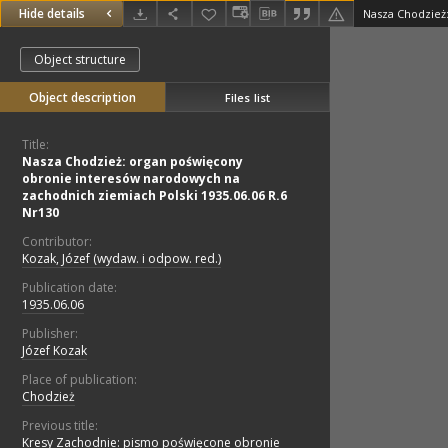
Hide details
Object structure
Object description
Files list
Title:
Nasza Chodzież: organ poświęcony
obronie interesów narodowych na
zachodnich ziemiach Polski 1935.06.06 R.6
Nr130
Contributor:
Kozak, Józef (wydaw. i odpow. red.)
Publication date:
1935.06.06
Publisher:
Józef Kozak
Place of publication:
Chodzież
Previous title:
Kresy Zachodnie: pismo poświęcone obronie