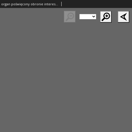
Nasza Chodzież: organ poświęcony obronie interesów narodowych na zachodnich ziemiach Polski 1935.06.06 R.6 Nr130