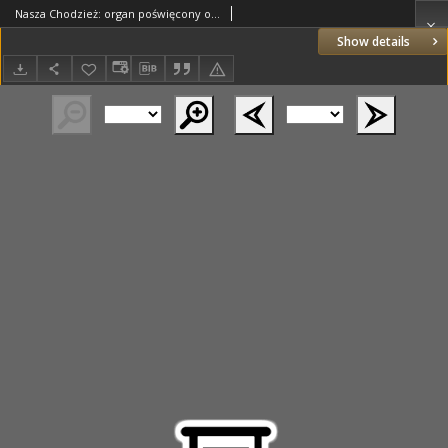
Nasza Chodzież: organ poświęcony obronie interesów narodowych na zachodnich ziemiach Polski 1935.05.08 R.6 Nr106
Show details