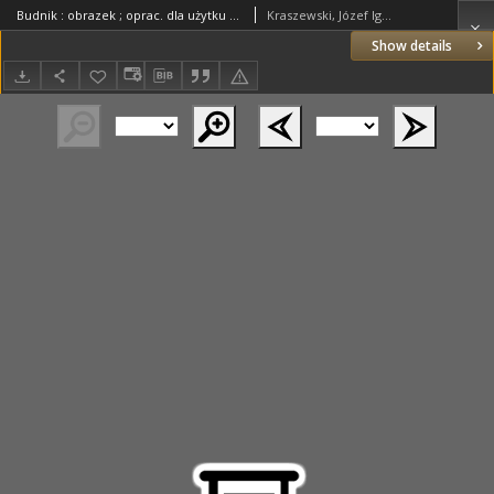
Budnik : obrazek ; oprac. dla użytku szkolnego Piotr Chmielowski
Kraszewski, Józef Ignacy (1812–1887)
Show details