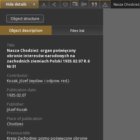
Hide details
Object structure
Object description
Files list
Title:
Nasza Chodzież: organ poświęcony
obronie interesów narodowych na
zachodnich ziemiach Polski 1935.02.07 R.6
Nr31
Contributor:
Kozak, Józef (wydaw. i odpow. red.)
Publication date:
1935.02.07
Publisher:
Józef Kozak
Place of publication:
Chodzież
Previous title:
Kresy Zachodnie: pismo poświęcone obronie