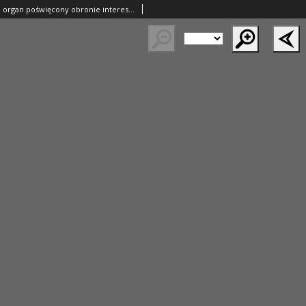
Nasza Chodzież: organ poświęcony obronie interesów narodowych na zachodnich ziemiach Polski 1935.02.07 R.6 Nr31