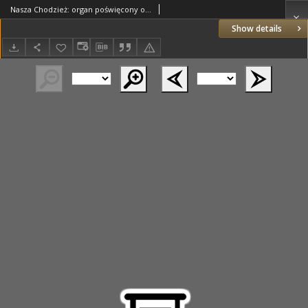
Nasza Chodzież: organ poświęcony obronie interesów narodowych na zachodnich ziemiach Polski 1935.01.31 R.6 Nr26
Show details