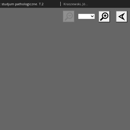
 studjum pathologiczne. T.2
Kraszewski, Józef Ignacy (1812–1887)