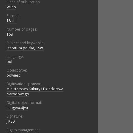
Place of publication:
Wilno
Format:
18 cm
Number of pages:
168
Subject and keywords:
literatura polska, 19w.
Language:
pol
Object type:
powieści
Digitisation sponsor:
Ministerstwo Kultury i Dziedzictwa
Narodowego
Digital object format:
image/x.djvu
Signature:
JIK80
Rights management: