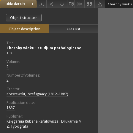
Hide details
Choroby wieku :
Object structure
Object description
Files list
Title:
Choroby wieku : studjum pathologiczne.
T.2
Volume:
2
NumberOfVolumes:
2
Creator:
Kraszewski, Józef Ignacy (1812–1887)
Publication date:
1857
Publisher:
Księgarnia Rubena Rafałowicza
;
Drukarnia M.
Z. Typografa