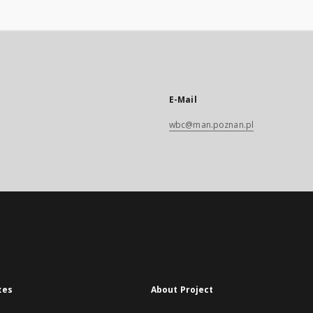
E-Mail
wbc@man.poznan.pl
xes
About Project