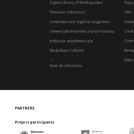
Digital Library of Wielkopolska
Topo
Thematic collections
Title
Contemporary regional magazines
Owne
Uniwersytet Ekonomiczny w Poznaniu
Creat
Instytucje współtworzące
Contr
Mirabilium Collectio
Newsp
...
Editi
View all collections
PARTNERS
Project participants