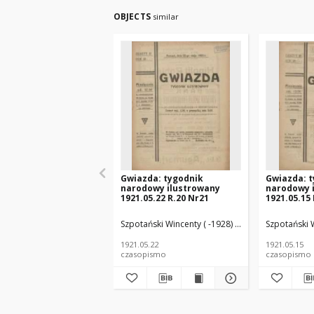
OBJECTS
similar
Gwiazda: tygodnik
Gwiazda: 
narodowy ilustrowany
narodowy 
1921.05.22 R.20 Nr21
1921.05.15
Szpotański Wincenty ( -1928) (Red.)
Szpotański W
1921.05.22
1921.05.15
czasopismo
czasopismo