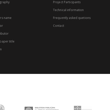
graphy
Project Participants
Technical information
rs name
Frequently asked quetions
or
Contact
ibutor
aper title
on