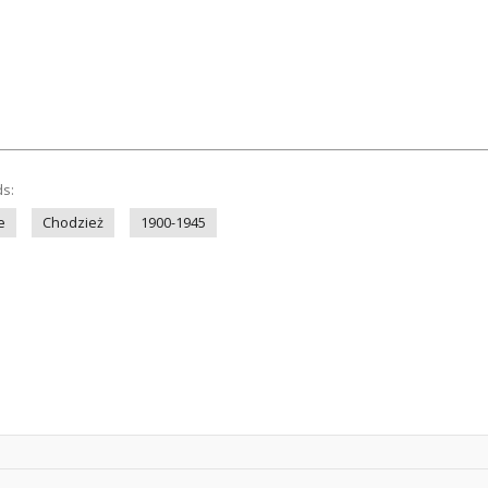
ds:
e
Chodzież
1900-1945