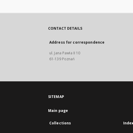
CONTACT DETAILS
Address for correspondence
ul. Jana Pawła II 10
61-139 Poznań
SITEMAP
Main page
Collections
Inde