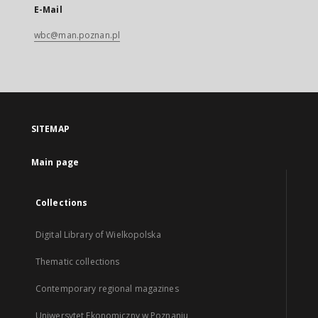
E-Mail
wbc@man.poznan.pl
SITEMAP
Main page
Collections
Digital Library of Wielkopolska
Thematic collections
Contemporary regional magazines
Uniwersytet Ekonomiczny w Poznaniu