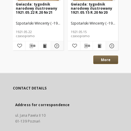
Gwiazda: tygodnik
Gwiazda: tygodnik
Gw
narodowy ilustrowany
narodowy ilustrowany
na
1921.05.22 R.20 Nr21
1921.05.15 R.20 Nr20
192
Szpotański Wincenty ( -1928) (Red.)
Szpotański Wincenty ( -1928) (Red.)
Szp
1921.05.22
1921.05.15
192
czasopismo
czasopismo
cz
More
CONTACT DETAILS
Address for correspondence
ul. Jana Pawła II 10
61-139 Poznań