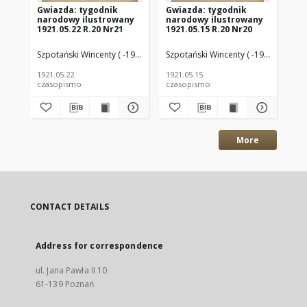
Gwiazda: tygodnik
Gwiazda: tygodnik
Gw
narodowy ilustrowany
narodowy ilustrowany
na
1921.05.22 R.20 Nr21
1921.05.15 R.20 Nr20
192
Szpotański Wincenty ( -1928) (Red.)
Szpotański Wincenty ( -1928) (Red.)
Szp
1921.05.22
1921.05.15
192
czasopismo
czasopismo
cz
More
CONTACT DETAILS
Address for correspondence
ul. Jana Pawła II 10
61-139 Poznań