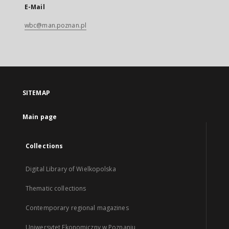
E-Mail
wbc@man.poznan.pl
SITEMAP
Main page
Collections
Digital Library of Wielkopolska
Thematic collections
Contemporary regional magazines
Uniwersytet Ekonomiczny w Poznaniu