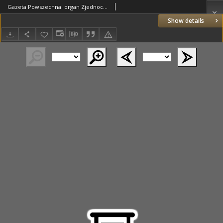
Gazeta Powszechna: organ Zjednoczenia Producentów Rolnych 1921.12.30 R.2 Nr280
Show details