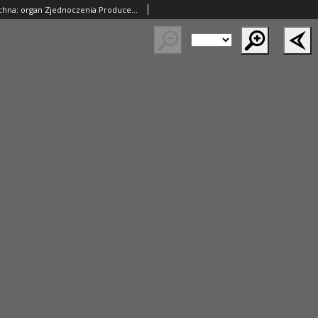
Gazeta Powszechna: organ Zjednoczenia Producentów Rolnych 1921.02.01 R.2 Nr7