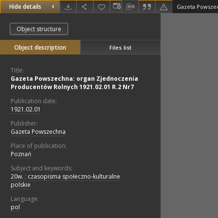
Hide details
Object structure
Object description
Files list
Title:
Gazeta Powszechna: organ Zjednoczenia
Producentów Rolnych 1921.02.01 R.2 Nr7
Publication date:
1921.02.01
Publisher:
Gazeta Powszechna
Place of publication:
Poznań
Subject and keywords:
20w.
;
czasopisma społeczno-kulturalne
polskie
Language:
pol