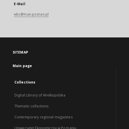
E-Mail
wbc@man.poznan.pl
SITEMAP
Main page
Collections
Digital Library of Wielkopolska
Thematic collections
Contemporary regional magazines
Uniwersytet Ekonomiczny w Poznaniu