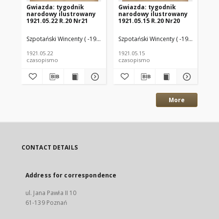
Gwiazda: tygodnik
Gwiazda: tygodnik
Gw
narodowy ilustrowany
narodowy ilustrowany
na
1921.05.22 R.20 Nr21
1921.05.15 R.20 Nr20
192
Szpotański Wincenty ( -1928) (Red.)
Szpotański Wincenty ( -1928) (Red.)
Szp
1921.05.22
1921.05.15
192
czasopismo
czasopismo
cz
More
CONTACT DETAILS
Address for correspondence
ul. Jana Pawła II 10
61-139 Poznań