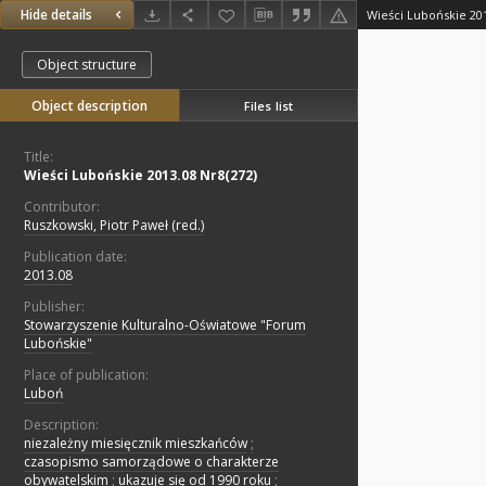
Hide details
Wieści Lubońskie 201
Object structure
Object description
Files list
Title:
Wieści Lubońskie 2013.08 Nr8(272)
Contributor:
Ruszkowski, Piotr Paweł (red.)
Publication date:
2013.08
Publisher:
Stowarzyszenie Kulturalno-Oświatowe "Forum
Lubońskie"
Place of publication:
Luboń
Description:
niezależny miesięcznik mieszkańców
;
czasopismo samorządowe o charakterze
obywatelskim
;
ukazuje się od 1990 roku
;