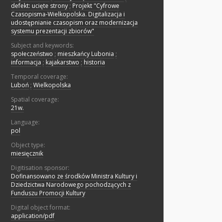
defekt: ucięte strony
;
Projekt "Cyfrowe
Czasopisma-Wielkopolska. Digitalizacja i
udostępnianie czasopism oraz modernizacja
systemu prezentacji zbiorów"
Subject and keywords:
społeczeństwo
;
mieszkańcy Lubonia
;
informacja
;
kajakarstwo
;
historia
Temporal coverage:
Luboń
;
Wielkopolska
Spatial coverage:
21w.
Language:
pol
Object type:
miesięcznik
Digitisation sponsor:
Dofinansowano ze środków Ministra Kultury i
Dziedzictwa Narodowego pochodzących z
Funduszu Promocji Kultury
Digital object format:
application/pdf