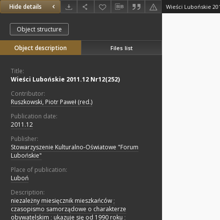
Hide details
Wieści Lubońskie 201
Object structure
Object description
Files list
Title:
Wieści Lubońskie 2011.12 Nr12(252)
Contributor:
Ruszkowski, Piotr Paweł (red.)
Publication date:
2011.12
Publisher:
Stowarzyszenie Kulturalno-Oświatowe "Forum
Lubońskie"
Place of publication:
Luboń
Description:
niezależny miesięcznik mieszkańców
;
czasopismo samorządowe o charakterze
obywatelskim
;
ukazuje się od 1990 roku
;