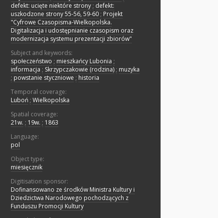
defekt: ucięte niektóre strony
;
defekt:
uszkodzone strony 55-56, 59-60
;
Projekt
"Cyfrowe Czasopisma-Wielkopolska.
Digitalizacja i udostępnianie czasopism oraz
modernizacja systemu prezentacji zbiorów"
Subject and keywords:
społeczeństwo
;
mieszkańcy Lubonia
;
informacja
;
Skrzypczakowie (rodzina)
;
muzyka
;
powstanie styczniowe
;
historia
Temporal coverage:
Luboń
;
Wielkopolska
Spatial coverage:
21w.
;
19w.
;
1863
Language:
pol
Object type:
miesięcznik
Digitisation sponsor:
Dofinansowano ze środków Ministra Kultury i
Dziedzictwa Narodowego pochodzących z
Funduszu Promocji Kultury