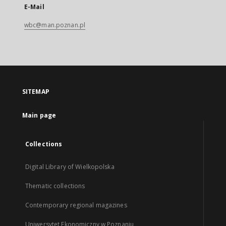
E-Mail
wbc@man.poznan.pl
SITEMAP
Main page
Collections
Digital Library of Wielkopolska
Thematic collections
Contemporary regional magazines
Uniwersytet Ekonomiczny w Poznaniu