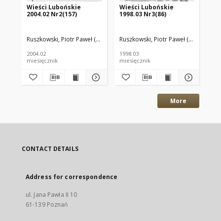
Wieści Lubońskie
Wieści Lubońskie
Wi
2004.02 Nr2(157)
1998.03 Nr3(86)
199
Ruszkowski, Piotr Paweł (red.)
Ruszkowski, Piotr Paweł (red.)
Rus
2004.02
1998.03
199
miesięcznik
miesięcznik
mie
More
CONTACT DETAILS
Address for correspondence
ul. Jana Pawła II 10
61-139 Poznań