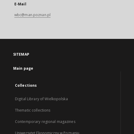
E-Mail
wbc@man.poznan.pl
SITEMAP
Main page
Collections
Digital Library of Wielkopolska
Thematic collections
Contemporary regional magazines
Uniwersytet Ekonomiczny w Poznaniu