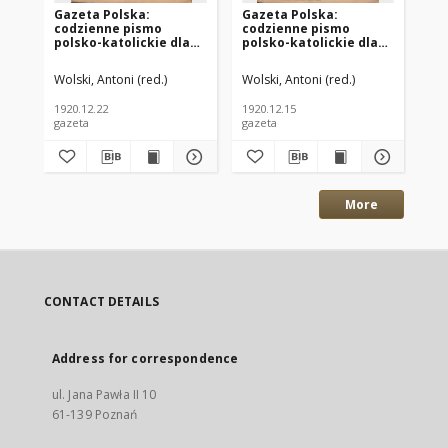
Gazeta Polska:
Gazeta Polska:
Ga
codzienne pismo
codzienne pismo
co
polsko-katolickie dla
polsko-katolickie dla
po
wszystkich stanów
wszystkich stanów
ws
1920.12.22 R.24 Nr294
1920.12.15 R.24 Nr288
192
Wolski, Antoni (red.)
Wolski, Antoni (red.)
Wol
1920.12.22
1920.12.15
192
gazeta
gazeta
gaz
More
CONTACT DETAILS
Address for correspondence
ul. Jana Pawła II 10
61-139 Poznań